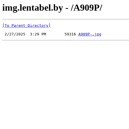
img.lentabel.by - /А909Р/
[To Parent Directory]
 2/27/2025  3:29 PM        59316 
А909Р-.jpg